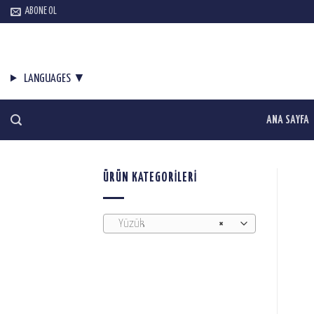
Skip
ABONE OL
to
content
LANGUAGES ▼
ANA SAYFA
ÜRÜN KATEGORILERI
Yüzük
×