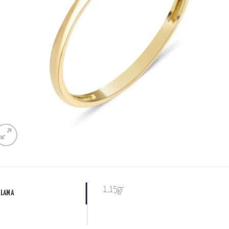
E OL
leksiyon ve modellerimizden haberdar
termisiniz?
esiniz
:
1,15gr
KLAMA