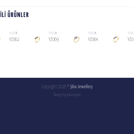
GILI ÜRÜNLER
YÜZÜK
YÜZÜK
YÜZÜK
YÜZ
YZ062
YZ069
YZ064
YZ0
SIPARIŞ
SIPARIŞ
SIPARIŞ
LISTESINE
LISTESINE
LISTESINE
EKLE
EKLE
EKLE
Copyright 2026 ©
Şiba Jewellery
Design by
Jovia Ajans