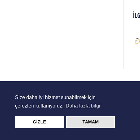
İL
YÜZÜK
YZ065
SIPARIŞ
SIPARIŞ
LISTESINE
LISTESINE
EKLE
EKLE
Size daha iyi hizmet sunabilmek için
çerezleri kullanıyoruz.
Daha fazla bilgi
GİZLE
TAMAM