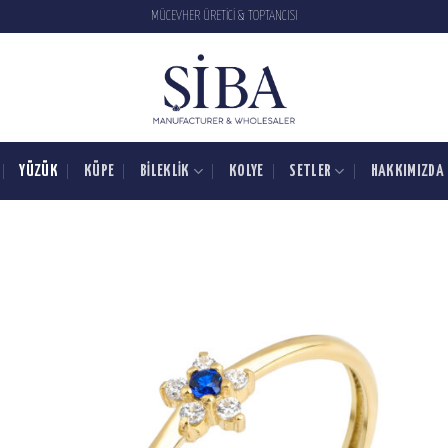
MÜCEVHER ÜRETİCİ & TOPTANCISI
YÜZÜK
KÜPE
BILEKLIK
KOLYE
SETLER
HAKKIMIZDA
SIPARIŞ
LISTESINE
EKLE