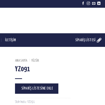
İLETİŞİM
SIPARIŞ LISTESI
ANA SAYFA
/
YÜZÜK
YZ091
SIPARIŞ LISTESINE EKLE
Stok kodu:
YZ091