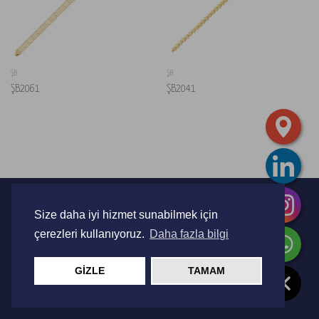
ŞB
ŞB
ŞB2061
ŞB2041
Copyright 2026 ©
Şiba Jewellery
Size daha iyi hizmet sunabilmek için
Design by
Jovia Ajans
çerezleri kullanıyoruz.
Daha fazla bilgi
GİZLE
TAMAM