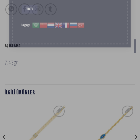
Language:
AÇIKLAMA
7,43gr
İLGILI ÜRÜNLER
SIPARIŞ
SIPARIŞ
LISTESINE
LISTESINE
EKLE
EKLE