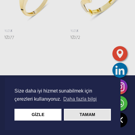
YÜZÜK
YÜZÜK
YZ077
YZ072
Copyright 2026 ©
Şiba Jewellery
Size daha iyi hizmet sunabilmek için
Design by
Jovia Ajans
çerezleri kullanıyoruz.
Daha fazla bilgi
GİZLE
TAMAM