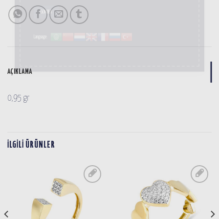
Language:
AÇIKLAMA
0,95 gr
İLGILI ÜRÜNLER
SIPARIŞ
SIPARIŞ
LISTESINE
LISTESINE
EKLE
EKLE