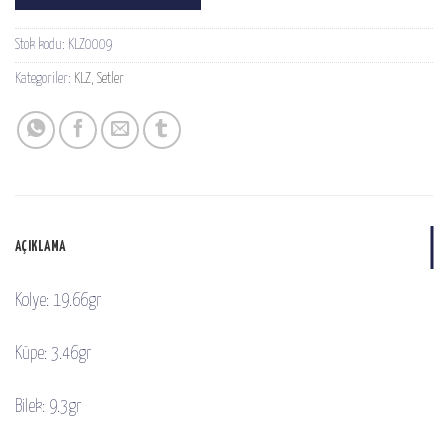
Stok kodu:
KLZ0009
Kategoriler:
KLZ
,
Setler
AÇIKLAMA
Kolye: 19.66gr
Küpe: 3.46gr
Bilek: 9.3gr