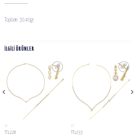
——————
Toplam: 30.40gr
İLGILI ÜRÜNLER
SIPARIŞ
SIPARIŞ
LISTESINE
LISTESINE
EKLE
EKLE
TT
TT
TT1228
TT1233