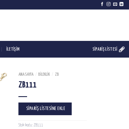
İLETİŞİM
SIPARIŞ LISTESI
ANA SAYFA
/
BILEKLIK
/
ZB
ZB111
SIPARIŞ LISTESINE EKLE
Stok kodu:
ZB111