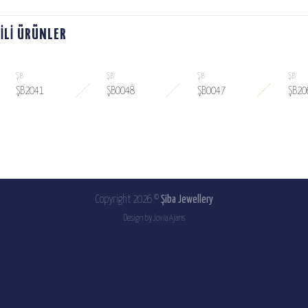
GILI ÜRÜNLER
ŞB
ŞB
ŞB
ŞB
ŞB2041
ŞB0048
ŞB0047
ŞB20
SIPARIŞ
SIPARIŞ
SIPARIŞ
LISTESINE
LISTESINE
LISTESINE
L
EKLE
EKLE
EKLE
Copyright 2026 ©
Şiba Jewellery
Design by
Jovia Ajans