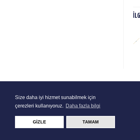
İL
ŞB
ŞB2060
SIPARIŞ
SIPARIŞ
LISTESINE
LISTESINE
EKLE
EKLE
Size daha iyi hizmet sunabilmek için
çerezleri kullanıyoruz.
Daha fazla bilgi
GİZLE
TAMAM