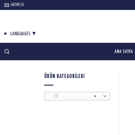
Skip
ABONE OL
to
content
LANGUAGES ▼
ANA SAYFA
ÜRÜN KATEGORILERI
ZB
×