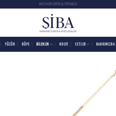
MÜCEVHER ÜRETİCİ & TOPTANCISI
YÜZÜK
KÜPE
BILEKLIK
KOLYE
SETLER
HAKKIMIZDA
SIPARIŞ
LISTESINE
EKLE