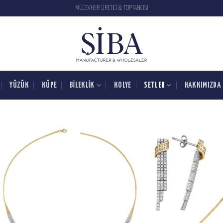
MÜCEVHER ÜRETİCİ & TOPTANCISI
YÜZÜK
KÜPE
BILEKLIK
KOLYE
SETLER
HAKKIMIZDA
SIPARIŞ
LISTESINE
EKLE