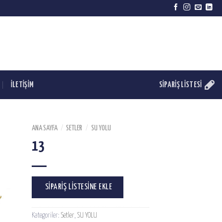
İLETİŞİM
SIPARIŞ LISTESI
ANA SAYFA
/
SETLER
/
SU YOLU
13
SIPARIŞ LISTESINE EKLE
Kategoriler:
Setler
,
SU YOLU