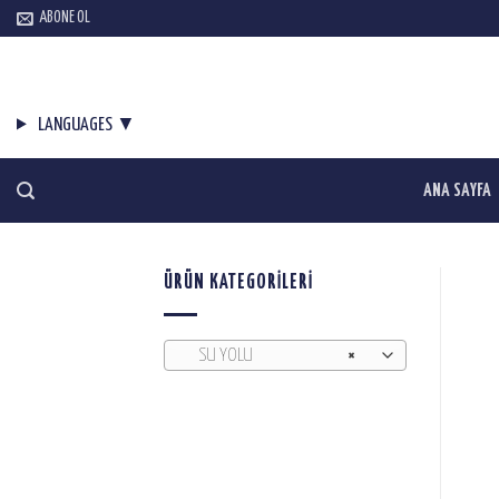
Skip
ABONE OL
to
content
LANGUAGES ▼
ANA SAYFA
ÜRÜN KATEGORILERI
SU YOLU
×