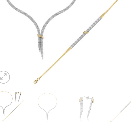
E OL
leksiyon ve modellerimizden haberdar
termisiniz?
esiniz
: