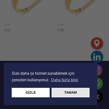
YÜZÜK
YÜZÜK
YZ087
YZ086
Copyright 2026 ©
Şiba Jewellery
Size daha iyi hizmet sunabilmek için
Design by
Jovia Ajans
çerezleri kullanıyoruz.
Daha fazla bilgi
GİZLE
TAMAM