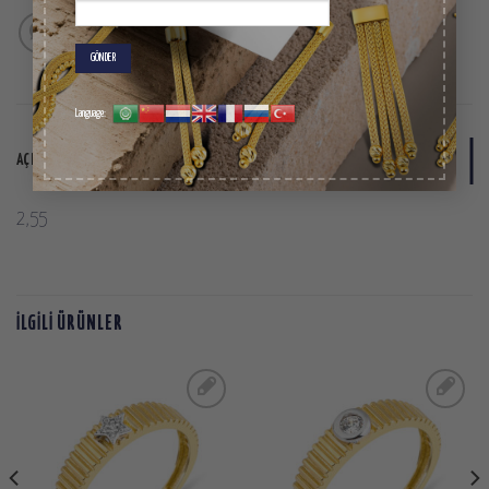
Language:
AÇIKLAMA
2,55
İLGILI ÜRÜNLER
SIPARIŞ
SIPARIŞ
LISTESINE
LISTESINE
EKLE
EKLE