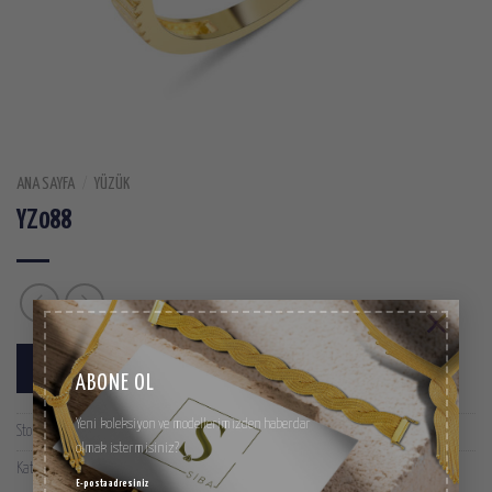
ANA SAYFA
/
YÜZÜK
YZ088
×
SIPARIŞ LISTESINE EKLE
ABONE OL
Yeni koleksiyon ve modellerimizden haberdar
Stok kodu:
YZ088
olmak istermisiniz?
Kategoriler:
Yüzük
E-posta adresiniz