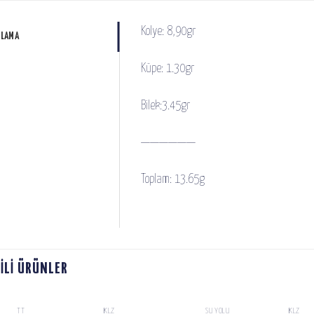
Kolye: 8,90gr
KLAMA
Küpe: 1.30gr
Bilek:3.45gr
——————
Toplam: 13.65g
GILI ÜRÜNLER
TT
KLZ
SU YOLU
KLZ