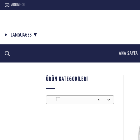
Skip
ABONE OL
to
content
LANGUAGES ▼
ANA SAYFA
ÜRÜN KATEGORILERI
TT
×