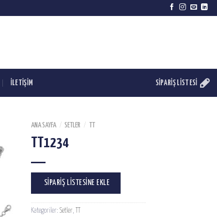
İLETİŞİM
SIPARIŞ LISTESI
ANA SAYFA
/
SETLER
/
TT
TT1234
SIPARIŞ LISTESINE EKLE
Kategoriler:
Setler
,
TT