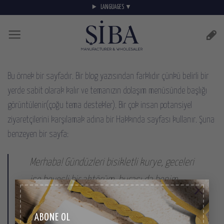
Skip
LANGUAGES ▼
to
content
Bu örnek bir sayfadır. Bir blog yazısından farklıdır çünkü belirli bir
yerde sabit olarak kalır ve temanızın dolaşım menüsünde başlığı
görüntülenir(çoğu tema destekler). Bir çok insan potansiyel
ziyaretçilerini karşılamak adına bir Hakkında sayfası kullanır. Şuna
benzeyen bir sayfa:
Merhaba! Gündüzleri bisikletli kurye, geceleri
ise hevesli bir aktörüm, burası da benim
×
sitem. İstanbul’da yaşıyorum, Bıdık isminde
harika bir köpeğim var ve piña colada içmeyi
ABONE OL